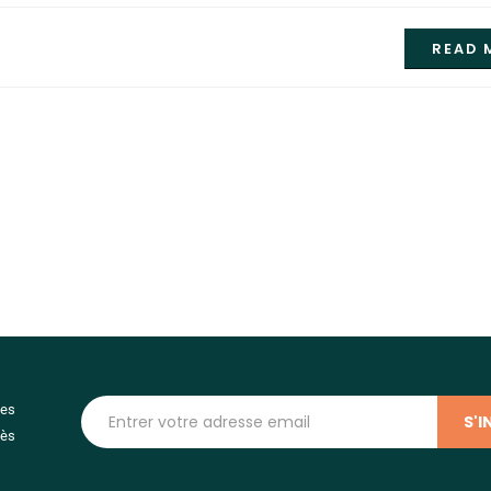
READ 
les
dès