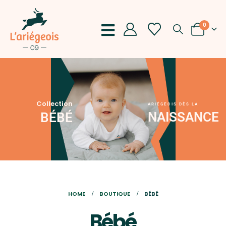
0
Collection
ARIÉGEOIS DÈS LA
NAISSANCE
BÉBÉ
HOME
BOUTIQUE
BÉBÉ
Bébé