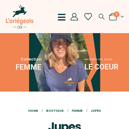
0
Collection
ARIÉGEOISE DANS
LE COEUR
FEMME
HOME
BOUTIQUE
FEMME
JUPES
Jupes