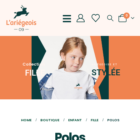
0
Collection
ARIÉGEOISE ET
STYLÉE
FILLE
HOME
BOUTIQUE
ENFANT
FILLE
POLOS
Polos