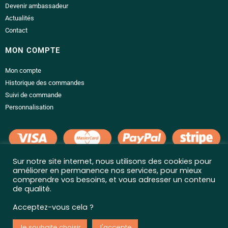
Devenir ambassadeur
Actualités
Contact
MON COMPTE
Mon compte
Historique des commandes
Suivi de commande
Personnalisation
Sur notre site internet, nous utilisons des cookies pour
LIENS UTILES
améliorer en permanence nos services, pour mieux
comprendre vos besoins, et vous adresser un contenu
Conditions générales de vente
de qualité.
Politique de confidentialité
Acceptez-vous cela ?
Mentions légales
Livraison et retour
Je souhaite choisir
J'accepte