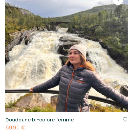
Doudoune bi-colore femme
59.90
€