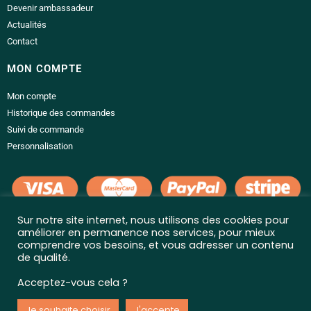
Devenir ambassadeur
Actualités
Contact
MON COMPTE
Mon compte
Historique des commandes
Suivi de commande
Personnalisation
Sur notre site internet, nous utilisons des cookies pour
LIENS UTILES
améliorer en permanence nos services, pour mieux
comprendre vos besoins, et vous adresser un contenu
Conditions générales de vente
de qualité.
Politique de confidentialité
Acceptez-vous cela ?
Mentions légales
Livraison et retour
Je souhaite choisir
J'accepte