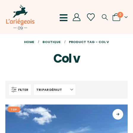
0
HOME
BOUTIQUE
PRODUCT TAG -
COL V
Col v
FILTER
TOP