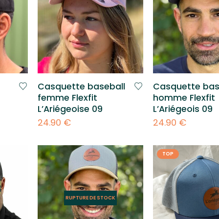
Casquette baseball
Casquette bas
femme Flexfit
homme Flexfit
L’Ariégeoise 09
L’Ariégeois 09
24.90
€
24.90
€
TOP
RUPTURE DE STOCK