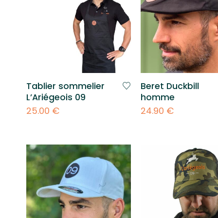
Tablier sommelier
Beret Duckbill
L’Ariégeois 09
homme
25.00
€
24.90
€