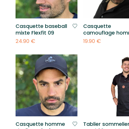
Casquette baseball
Casquette
mixte Flexfit 09
camouflage ho
24.90
€
19.90
€
Casquette homme
Tablier sommelie