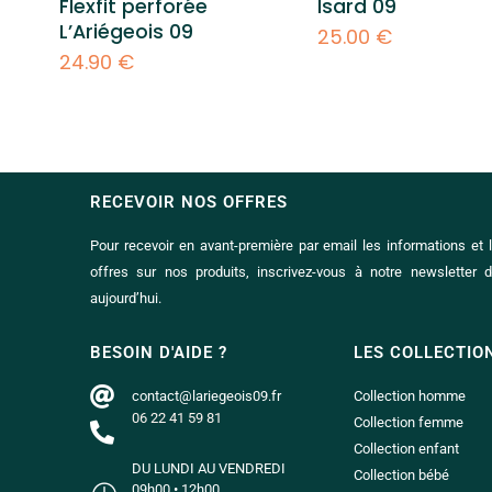
Flexfit perforée
Isard 09
L’Ariégeois 09
25.00
€
24.90
€
RECEVOIR NOS OFFRES
Pour recevoir en avant-première par email les informations et 
offres sur nos produits, inscrivez-vous à notre newsletter 
aujourd’hui.
BESOIN D'AIDE ?
LES COLLECTIO
contact@lariegeois09.fr
Collection homme
06 22 41 59 81
Collection femme
Collection enfant
DU LUNDI AU VENDREDI
Collection bébé
09h00 • 12h00