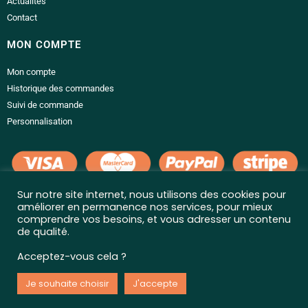
Actualités
Contact
MON COMPTE
Mon compte
Historique des commandes
Suivi de commande
Personnalisation
Sur notre site internet, nous utilisons des cookies pour
LIENS UTILES
améliorer en permanence nos services, pour mieux
comprendre vos besoins, et vous adresser un contenu
Conditions générales de vente
de qualité.
Politique de confidentialité
Acceptez-vous cela ?
Mentions légales
Livraison et retour
Je souhaite choisir
J'accepte
Questions fréquentes