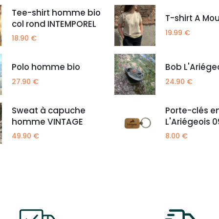
Tee-shirt homme bio
T-shirt A Mo
col rond INTEMPOREL
19.99
€
18.90
€
Polo homme bio
Bob L'Ariége
27.90
€
24.90
€
Sweat à capuche
Porte-clés e
homme VINTAGE
L'Ariégeois 0
49.90
€
8.00
€