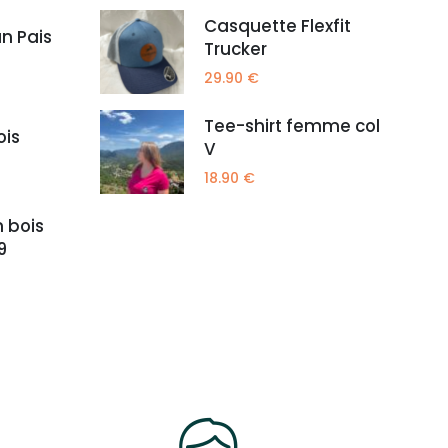
Casquette Flexfit
un Pais
Trucker
29.90
€
Tee-shirt femme col
ois
V
18.90
€
n bois
9