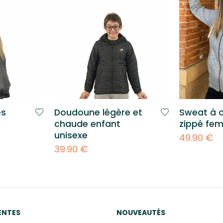
es
Doudoune légère et
Sweat à 
chaude enfant
zippé fe
unisexe
49.90
€
39.90
€
ENTES
NOUVEAUTÉS