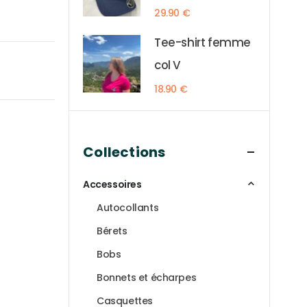
29.90
€
Tee-shirt femme
col V
18.90
€
Collections
Accessoires
Autocollants
Bérets
Bobs
Bonnets et écharpes
Casquettes