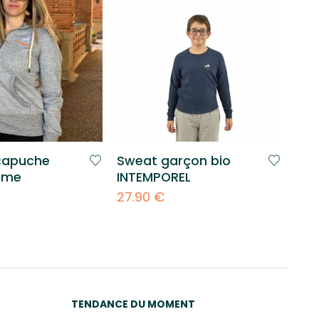
capuche
Sweat garçon bio
Bon
mme
INTEMPOREL
L’A
27.90
€
11.9
TENDANCE DU MOMENT