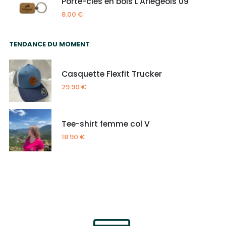
Porte-clés en bois L'Ariégeois 09
8.00
€
TENDANCE DU MOMENT
Casquette Flexfit Trucker
29.90
€
Tee-shirt femme col V
18.90
€