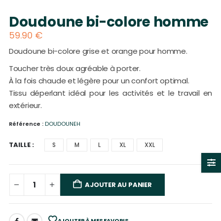
Doudoune bi-colore homme
59.90
€
Doudoune bi-colore grise et orange pour homme.
Toucher très doux agréable à porter.
À la fois chaude et légère pour un confort optimal.
Tissu déperlant idéal pour les activités et le travail en
extérieur.
Référence :
DOUDOUNEH
TAILLE
S
M
L
XL
XXL
AJOUTER AU PANIER
AJOUTER À MES FAVORIS