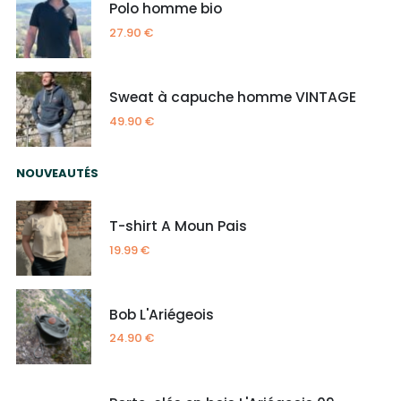
Polo homme bio
27.90
€
Sweat à capuche homme VINTAGE
49.90
€
NOUVEAUTÉS
T-shirt A Moun Pais
19.99
€
Bob L'Ariégeois
24.90
€