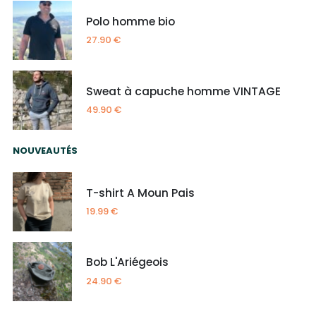
Polo homme bio
27.90
€
Sweat à capuche homme VINTAGE
49.90
€
NOUVEAUTÉS
T-shirt A Moun Pais
19.99
€
Bob L'Ariégeois
24.90
€