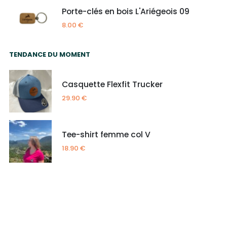
Porte-clés en bois L'Ariégeois 09
8.00
€
TENDANCE DU MOMENT
Casquette Flexfit Trucker
29.90
€
Tee-shirt femme col V
18.90
€