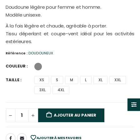
Doudoune légère pour femme et homme.
Modèle unisexe.
À la fois légère et chaude, agréable à porter.
Tissu déperlant et coupe-vent idéal pour les activités
extérieures.
Référence :
DOUDOUNEUX
COULEUR
TAILLE
XS
S
M
L
XL
XXL
3XL
4XL
AJOUTER AU PANIER
AJOUTER À MES FAVORIS