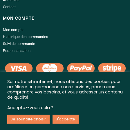
Contact
MON COMPTE
Mon compte
Historique des commandes
Suivi de commande
Personnalisation
Sur notre site internet, nous utilisons des cookies pour
LIENS UTILES
améliorer en permanence nos services, pour mieux
comprendre vos besoins, et vous adresser un contenu
Conditions générales de vente
de qualité.
Politique de confidentialité
Acceptez-vous cela ?
Mentions légales
Livraison et retour
Je souhaite choisir
J'accepte
Questions fréquentes