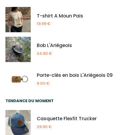
T-shirt A Moun Pais
19.99
€
Bob L'Ariégeois
24.90
€
Porte-clés en bois L'Ariégeois 09
8.00
€
TENDANCE DU MOMENT
Casquette Flexfit Trucker
29.90
€